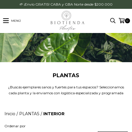
🌱 ¡Envío GRATIS! CABA y GBA Norte desde $200.000
MENÚ
0
PLANTAS
¿Buscás ejemplares sanos y fuertes para tus espacios? Seleccionamos
cada planta y la enviamos con logística especializada y programada
Inicio
/
PLANTAS
/
INTERIOR
Ordenar por