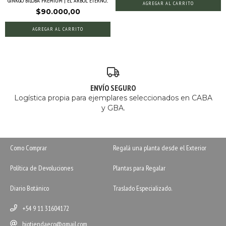
GINKGO BILOBA PREMIUM | EL ÁRBOL ETERNO...
AGREGAR AL CARRITO
$90.000,00
AGREGAR AL CARRITO
ENVÍO SEGURO
Logística propia para ejemplares seleccionados en CABA
y GBA.
Como Comprar
Regalá una planta desde el Exterior
Política de Devoluciones
Plantas para Regalar
Diario Botánico
Traslado Especializado.
+54 9 11 31604172
biotiendaeco@gmail.com