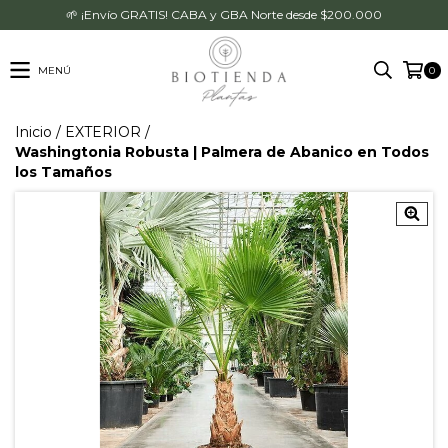
🌱 ¡Envío GRATIS! CABA y GBA Norte desde $200.000
MENÚ
0
Inicio
/
EXTERIOR
/
Washingtonia Robusta | Palmera de Abanico en Todos
los Tamaños