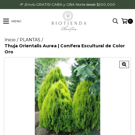
🌱 ¡Envío GRATIS! CABA y GBA Norte desde $200.000
MENÚ
0
Inicio
/
PLANTAS
/
Thuja Orientalis Aurea | Conífera Escultural de Color
Oro