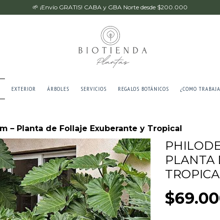
🌱 ¡Envío GRATIS! CABA y GBA Norte desde $200.000
EXTERIOR
ÁRBOLES
SERVICIOS
REGALOS BOTÁNICOS
¿COMO TRABAJ
 – Planta de Follaje Exuberante y Tropical
PHILOD
PLANTA 
TROPICA
$69.00