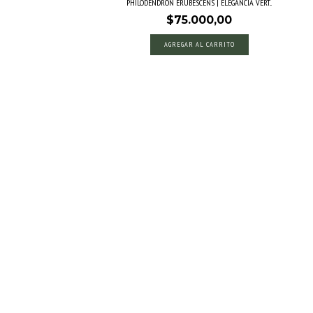
.
PHILODENDRON ERUBESCENS | ELEGANCIA VERT...
$75.000,00