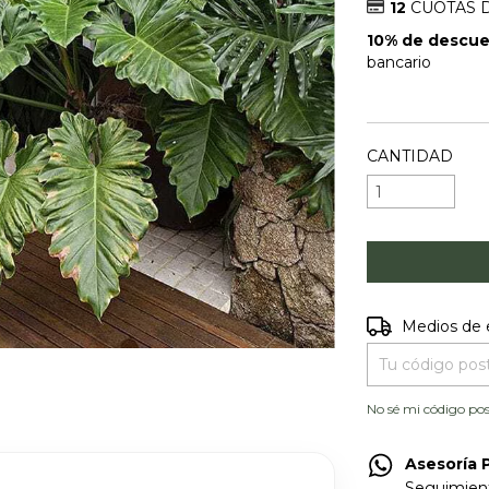
12
CUOTAS 
10% de descu
bancario
VER MEDIOS 
CANTIDAD
Entregas para e
Medios de 
No sé mi código pos
Asesoría 
Seguimient