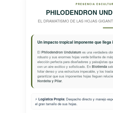
PRESENCIA ESCULTUR
PHILODENDRON UND
EL DRAMATISMO DE LAS HOJAS GIGANT
Un impacto tropical imponente que llega 
El
Philodendron Undulatum
es una verdadera obr
robusto y sus enormes hojas verde brillante de m
elección perfecta para diseñadores y paisajistas q
con un aire exótico y sofisticado. En
Biotienda
sel
foliar denso y una estructura impecable, y los tra
garantizar que sus imponentes hojas lleguen relucie
Nordelta y Pilar
.
⚡
Logística Propia:
Despacho directo y manejo espec
el gran tamaño de sus hojas.