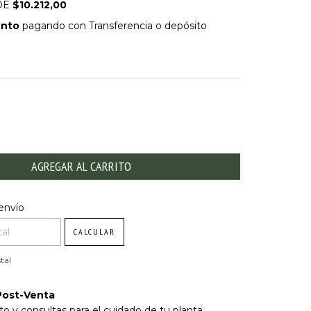
DE
$10.212,00
ento
pagando con Transferencia o depósito
DE PAGO
l CP:
CAMBIAR CP
envío
CALCULAR
tal
Post-Venta
o y consultas para el cuidado de tu planta.