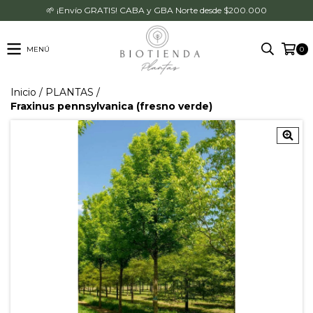
🌱 ¡Envío GRATIS! CABA y GBA Norte desde $200.000
MENÚ
0
Inicio
/
PLANTAS
/
Fraxinus pennsylvanica (fresno verde)