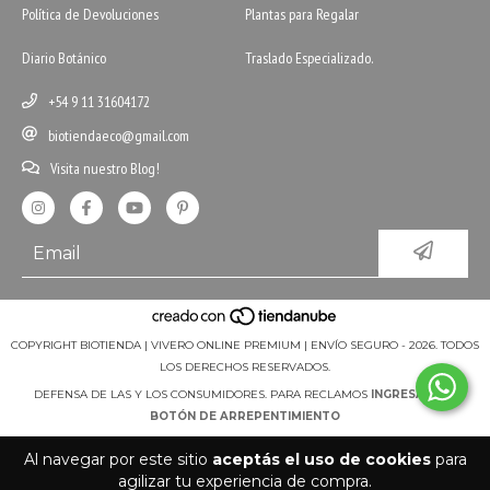
Política de Devoluciones
Plantas para Regalar
Diario Botánico
Traslado Especializado.
+54 9 11 31604172
biotiendaeco@gmail.com
Visita nuestro Blog!
COPYRIGHT BIOTIENDA | VIVERO ONLINE PREMIUM | ENVÍO SEGURO - 2026. TODOS
LOS DERECHOS RESERVADOS.
DEFENSA DE LAS Y LOS CONSUMIDORES. PARA RECLAMOS
INGRESÁ ACÁ.
BOTÓN DE ARREPENTIMIENTO
Al navegar por este sitio
aceptás el uso de cookies
para
agilizar tu experiencia de compra.