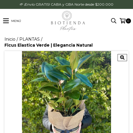
🌱 ¡Envío GRATIS! CABA y GBA Norte desde $200.000
MENÚ
0
Inicio
/
PLANTAS
/
Ficus Elastica Verde | Elegancia Natural