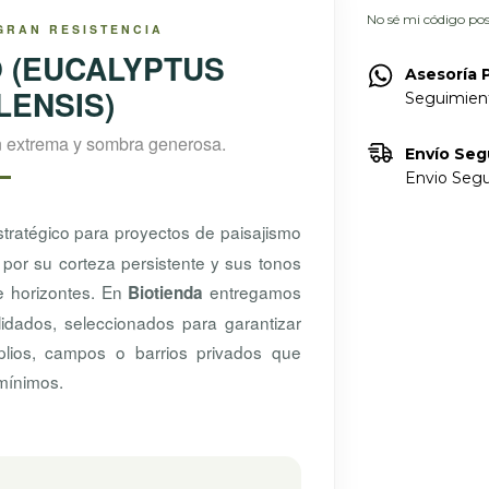
No sé mi código pos
GRAN RESISTENCIA
 (EUCALYPTUS
Asesoría 
ENSIS)
Seguimient
n extrema y sombra generosa.
Envío Seg
Envio Segu
stratégico para proyectos de paisajismo
 por su corteza persistente y sus tonos
e horizontes. En
entregamos
Biotienda
idados, seleccionados para garantizar
plios, campos o barrios privados que
mínimos.