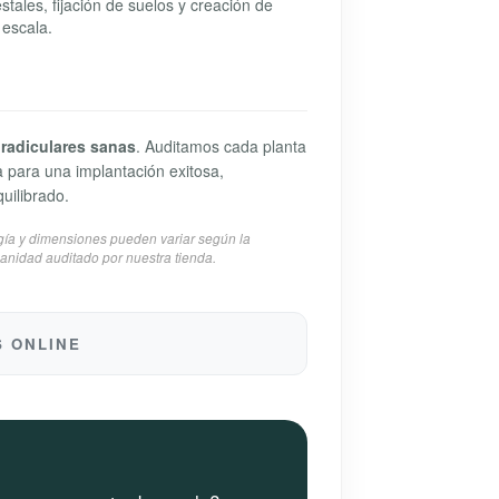
stales, fijación de suelos y creación de
escala.
 radiculares sanas
. Auditamos cada planta
a para una implantación exitosa,
uilibrado.
logía y dimensiones pueden variar según la
sanidad auditado por nuestra tienda.
S ONLINE