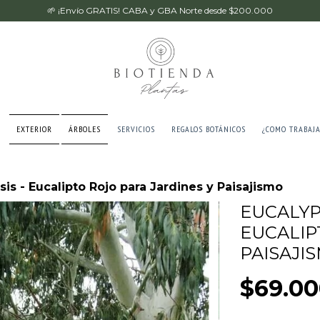
🌱 ¡Envío GRATIS! CABA y GBA Norte desde $200.000
EXTERIOR
ÁRBOLES
SERVICIOS
REGALOS BOTÁNICOS
¿COMO TRABAJ
s - Eucalipto Rojo para Jardines y Paisajismo
EUCALYP
EUCALIP
PAISAJI
$69.00