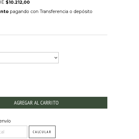
DE
$10.212,00
ento
pagando con Transferencia o depósito
DE PAGO
l CP:
CAMBIAR CP
envío
CALCULAR