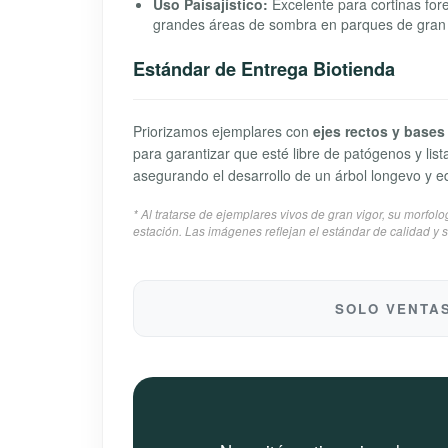
Uso Paisajístico:
Excelente para cortinas fore
grandes áreas de sombra en parques de gran 
Estándar de Entrega Biotienda
Priorizamos ejemplares con
ejes rectos y bases
para garantizar que esté libre de patógenos y list
asegurando el desarrollo de un árbol longevo y eq
* Al tratarse de ejemplares vivos de gran vigor, su morfo
estación. Las imágenes reflejan el estándar de calidad y 
SOLO VENTA