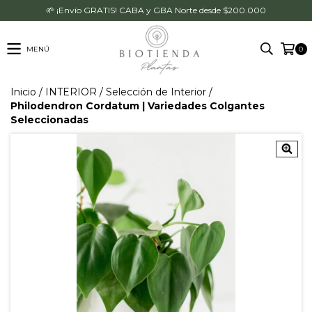
🌱 ¡Envío GRATIS! CABA y GBA Norte desde $200.000
MENÚ
0
Inicio
/
INTERIOR
/
Selección de Interior
/
Philodendron Cordatum | Variedades Colgantes
Seleccionadas