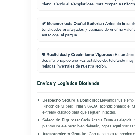
pleno, siendo el ejemplar ideal para romper la unifor
🍂
Metamorfosis Otoñal Señorial:
Antes de la caída 
tonalidades anaranjadas y cobrizas de enorme valor
estacional al parque.
🛡️
Rusticidad y Crecimiento Vigoroso:
Es un árbol
desarrollo rápido una vez establecido, tolerando muy
heladas invernales de nuestra región.
Envíos y Logística Biotienda
Despacho Seguro a Domicilio:
Llevamos tus ejemplar
Rincón de Milberg, Pilar y CABA, acondicionando el fus
extremo cuidado para que lleguen intactas.
Selección Rigurosa:
Cada Acacia Frisia es elegida i
plantas de eje recto bien definido, copas equilibradas
Asesoramiento Gratuito:
Con tu compra te brindamo