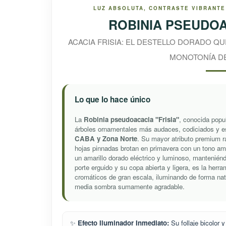
LUZ ABSOLUTA, CONTRASTE VIBRANTE
ROBINIA PSEUDOA
ACACIA FRISIA: EL DESTELLO DORADO QU
MONOTONÍA DE
Lo que lo hace único
La
Robinia pseudoacacia "Frisia"
, conocida popu
árboles ornamentales más audaces, codiciados y es
CABA y Zona Norte
. Su mayor atributo premium ra
hojas pinnadas brotan en primavera con un tono am
un amarillo dorado eléctrico y luminoso, mantenién
porte erguido y su copa abierta y ligera, es la herr
cromáticos de gran escala, iluminando de forma nat
media sombra sumamente agradable.
✨
Efecto Iluminador Inmediato:
Su follaje bicolor 