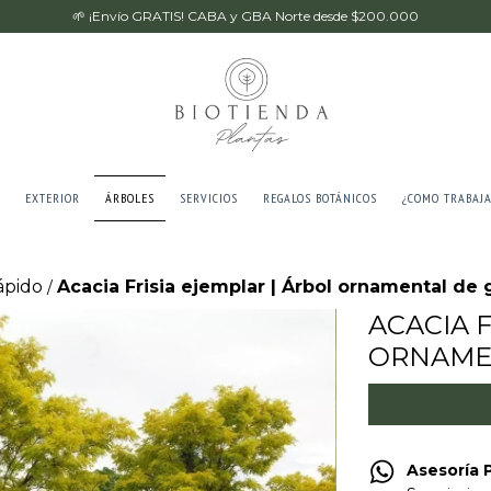
🌱 ¡Envío GRATIS! CABA y GBA Norte desde $200.000
EXTERIOR
ÁRBOLES
SERVICIOS
REGALOS BOTÁNICOS
¿COMO TRABAJ
ápido
Acacia Frisia ejemplar | Árbol ornamental de 
/
ACACIA 
ORNAME
Asesoría 