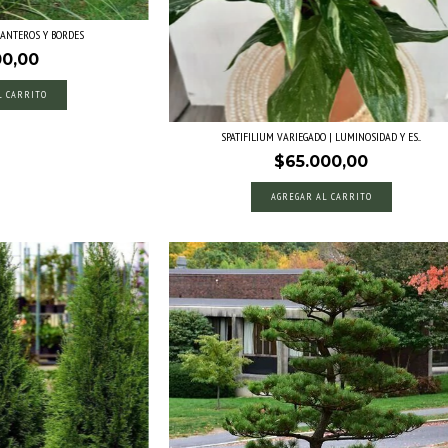
 CANTEROS Y BORDES
00,00
L CARRITO
SPATIFILIUM VARIEGADO | LUMINOSIDAD Y ES...
$65.000,00