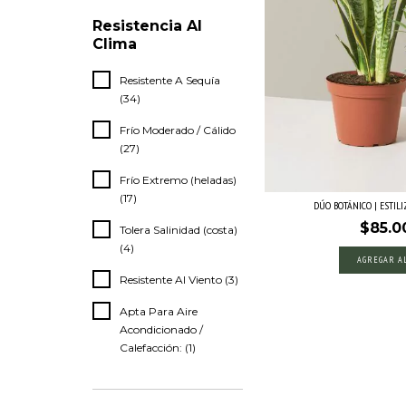
Resistencia Al
Clima
Resistente A Sequía
(34)
Frío Moderado / Cálido
(27)
Frío Extremo (heladas)
(17)
DÚO BOTÁNICO | ESTILIZ
$85.0
Tolera Salinidad (costa)
(4)
Resistente Al Viento (3)
Apta Para Aire
Acondicionado /
Calefacción: (1)