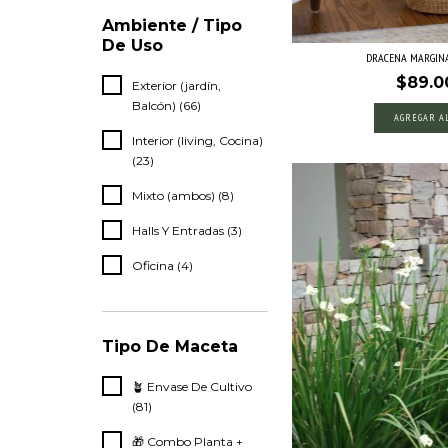
Ambiente / Tipo
De Uso
DRACENA MARGINA
$89.0
Exterior (jardín,
Balcón) (66)
AGREGAR A
Interior (living, Cocina)
(23)
Mixto (ambos) (8)
Halls Y Entradas (3)
Oficina (4)
Tipo De Maceta
🪴 Envase De Cultivo
(81)
🎁 Combo Planta +