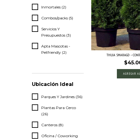
Inmortales (2)
Combos/packs (5)
Servicios Y
Presupuestos (3)
Apta Mascotas -
Petfriendly (2)
THUJA SMARAGD – CONÍFE
$45.0
VER TODOS
AGREGAR A
Ubicación Ideal
Parques Y Jardines (36)
Plantas Para Cerco
(26)
Canteros (8)
Oficina / Coworking