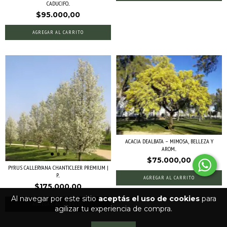
CADUCIFO...
$95.000,00
AGREGAR AL CARRITO
ACACIA DEALBATA – MIMOSA, BELLEZA Y
AROM...
$75.000,00
PYRUS CALLERYANA CHANTICLEER PREMIUM |
P...
AGREGAR AL CARRITO
$175.000,00
Al navegar por este sitio
aceptás el uso de cookies
para
AGREGAR AL CARRITO
agilizar tu experiencia de compra.