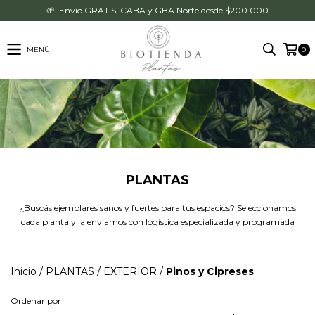
🌱 ¡Envío GRATIS! CABA y GBA Norte desde $200.000
MENÚ
0
PLANTAS
¿Buscás ejemplares sanos y fuertes para tus espacios? Seleccionamos
cada planta y la enviamos con logística especializada y programada
Inicio
/
PLANTAS
/
EXTERIOR
/
Pinos y Cipreses
Ordenar por