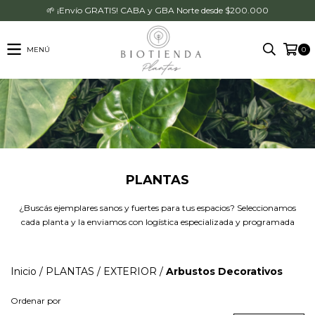
🌱 ¡Envío GRATIS! CABA y GBA Norte desde $200.000
MENÚ
0
PLANTAS
¿Buscás ejemplares sanos y fuertes para tus espacios? Seleccionamos
cada planta y la enviamos con logística especializada y programada
Inicio
/
PLANTAS
/
EXTERIOR
/
Arbustos Decorativos
Ordenar por