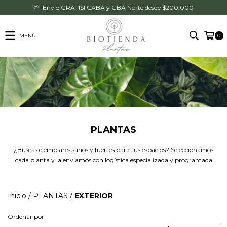
🌱 ¡Envío GRATIS! CABA y GBA Norte desde $200.000
MENÚ
0
PLANTAS
¿Buscás ejemplares sanos y fuertes para tus espacios? Seleccionamos
cada planta y la enviamos con logística especializada y programada
Inicio
/
PLANTAS
/
EXTERIOR
Ordenar por